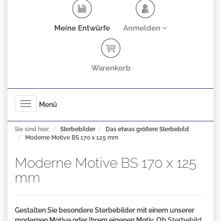
Meine Entwürfe
Anmelden
Warenkorb
Toggle
Menü
navigation
Sie sind hier:
Sterbebilder
Das etwas größere Sterbebild
Moderne Motive BS 170 x 125 mm
Moderne Motive BS 170 x 125
mm
Gestalten Sie besondere Sterbebilder mit einem unserer
modernen Motive oder Ihrem eigenen Motiv. Ob
Sterbebild