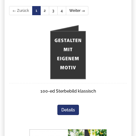
← Zurück
1
2
3
4
Weiter →
100-ed Sterbebild klassisch
Details