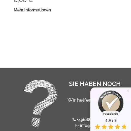
Mehr Informationen
SIE HABEN NOCH
FRAGEN?
Wir helfen Ihnen gerne
persönlich
+49(0)8546 / 975 766 7
4.9 / 5
info@sterbebild24.de