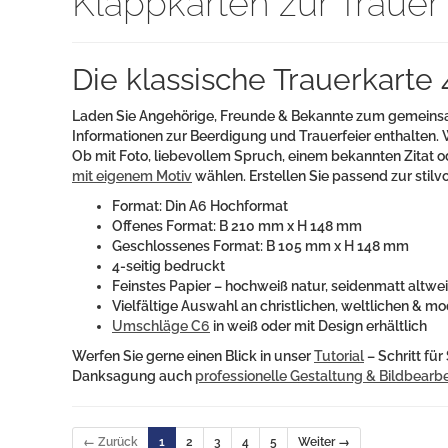
Klappkarten zur Traue
Die klassische Trauerkarte 
Laden Sie Angehörige, Freunde & Bekannte zum gemeinsam
Informationen zur Beerdigung und Trauerfeier enthalten. W
Ob mit Foto, liebevollem Spruch, einem bekannten Zitat od
mit eigenem Motiv
wählen. Erstellen Sie passend zur stil
Format: Din A6 Hochformat
Offenes Format: B 210 mm x H 148 mm
Geschlossenes Format: B 105 mm x H 148 mm
4-seitig bedruckt
Feinstes Papier – hochweiß natur, seidenmatt altwe
Vielfältige Auswahl an christlichen, weltlichen & 
Umschläge C6
in weiß oder mit Design erhältlich
Werfen Sie gerne einen Blick in unser
Tutorial
– Schritt für
Danksagung auch
professionelle Gestaltung & Bildbearb
← Zurück
1
2
3
4
5
Weiter →