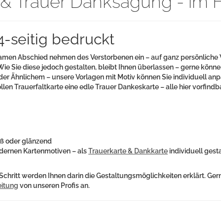
r & Trauer Danksagung - im 
4-seitig bedruckt
en Abschied nehmen des Verstorbenen ein – auf ganz persönliche Wei
ie Sie diese jedoch gestalten, bleibt Ihnen überlassen – gerne könne
er Ähnlichem – unsere Vorlagen mit Motiv können Sie individuell anpa
vollen Trauerfaltkarte eine edle Trauer Dankeskarte – alle hier vorfi
iß oder glänzend
modernen Kartenmotiven – als
Trauerkarte & Dankkarte
individuell gest
 Schritt werden Ihnen darin die Gestaltungsmöglichkeiten erklärt. Ger
eitung
von unseren Profis an.