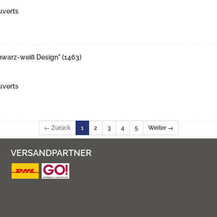
uverts
chwarz-weiß Design" (1463)
uverts
← Zurück
1
2
3
4
5
Weiter →
VERSANDPARTNER