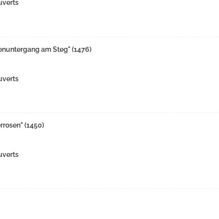
uverts
nuntergang am Steg" (1476)
uverts
rosen" (1450)
uverts