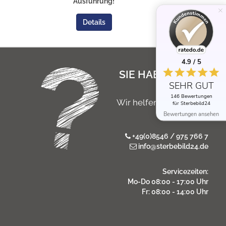
Ausführung!
Details
4.9 / 5
SIE HABEN NOCH
SEHR GUT
FRAGEN?
146 Bewertungen
Wir helfen Ihnen gerne
für Sterbebild24
persönlich
Bewertungen ansehen
+49(0)8546 / 975 766 7
info@sterbebild24.de
Servicezeiten:
Mo-Do 08:00 - 17:00 Uhr
Fr: 08:00 - 14:00 Uhr