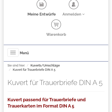
Meine Entwürfe
Anmelden
Warenkorb
Toggle
Menü
navigation
Sie sind hier:
Kuverts/Umschläge
Kuvert für Trauerbriefe DIN A 5
Kuvert für Trauerbriefe DIN A 5
Kuvert passend für Trauerbriefe und
Trauerkarten im Format DIN A 5