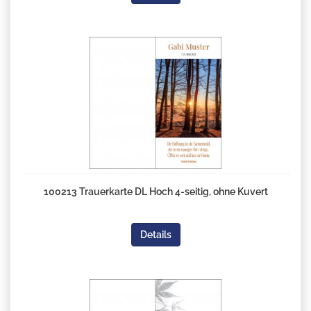
100213 Trauerkarte DL Hoch 4-seitig, ohne Kuvert
Details