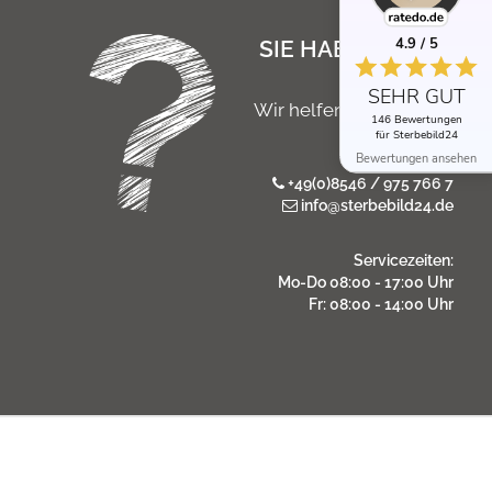
4.9 / 5
SIE HABEN NOCH
FRAGEN?
SEHR GUT
Wir helfen Ihnen gerne
146 Bewertungen
persönlich
für Sterbebild24
Bewertungen ansehen
+49(0)8546 / 975 766 7
info@sterbebild24.de
Servicezeiten:
Mo-Do 08:00 - 17:00 Uhr
Fr: 08:00 - 14:00 Uhr