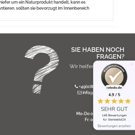
chiefer um ein Naturprodukt handelt, kann es
tieren, sollten sie bevorzugt im Innenbereich
SIE HABEN NOCH
FRAGEN?
Wir helfen Ihnen gerne
persönlich
+49(0)8546 / 975 766 7
info@sterbebild24.de
4.9 / 5
Servicezeiten:
SEHR GUT
Mo-Do 08:00 - 17:00 Uhr
146 Bewertungen
Fr: 08:00 - 14:00 Uhr
für Sterbebild24
Bewertungen ansehen