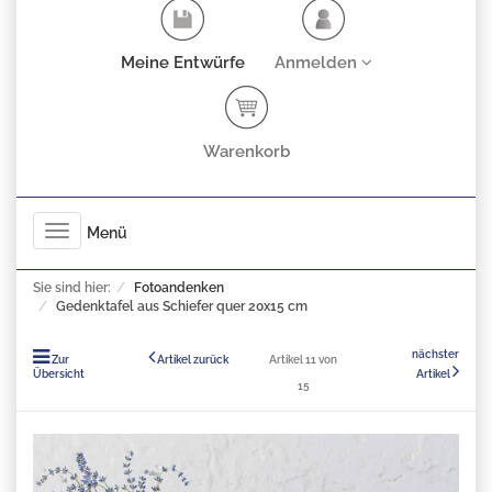
Meine Entwürfe
Anmelden
Warenkorb
Toggle
Menü
navigation
Sie sind hier:
Fotoandenken
Gedenktafel aus Schiefer quer 20x15 cm
nächster
Zur
Artikel zurück
Artikel 11 von
Übersicht
Artikel
15