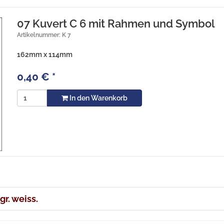
07 Kuvert C 6 mit Rahmen und Symbol
Artikelnummer: K 7
162mm x 114mm
0,40
€
*
In den Warenkorb
r. weiss.