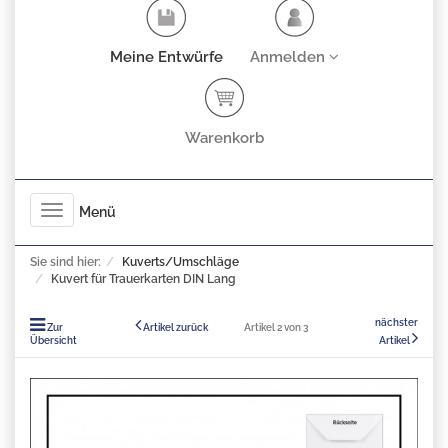
Meine Entwürfe
Anmelden
Warenkorb
Toggle
Menü
navigation
Sie sind hier:
Kuverts/Umschläge
Kuvert für Trauerkarten DIN Lang
nächster
Zur
Artikel zurück
Artikel 2 von 3
Übersicht
Artikel