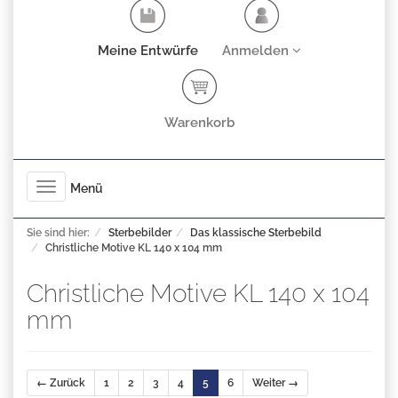
Meine Entwürfe
Anmelden
Warenkorb
Toggle
Menü
navigation
Sie sind hier:
Sterbebilder
Das klassische Sterbebild
Christliche Motive KL 140 x 104 mm
Christliche Motive KL 140 x 104
mm
← Zurück
1
2
3
4
5
6
Weiter →