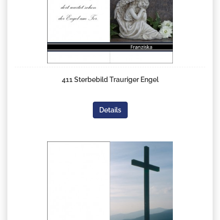
411 Sterbebild Trauriger Engel
Details