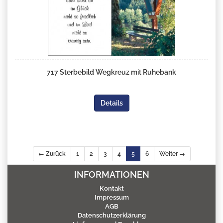
717 Sterbebild Wegkreuz mit Ruhebank
Details
← Zurück
1
2
3
4
5
6
Weiter →
INFORMATIONEN
Kontakt
Impressum
AGB
Datenschutzerklärung