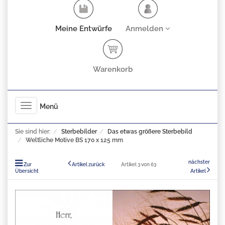
Meine Entwürfe
Anmelden
Warenkorb
Toggle
Menü
navigation
Sie sind hier:
Sterbebilder
Das etwas größere Sterbebild
Weltliche Motive BS 170 x 125 mm
nächster
Zur
Artikel zurück
Artikel 3 von 63
Übersicht
Artikel