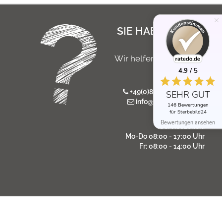
SIE HABEN NOCH
FRAGEN?
Wir helfen Ihnen gerne
persönlich
4.9 / 5
+49(0)8546 / 975 766 7
SEHR GUT
info@sterbebild24.de
146 Bewertungen
für Sterbebild24
Bewertungen ansehen
Servicezeiten:
Mo-Do 08:00 - 17:00 Uhr
Fr: 08:00 - 14:00 Uhr