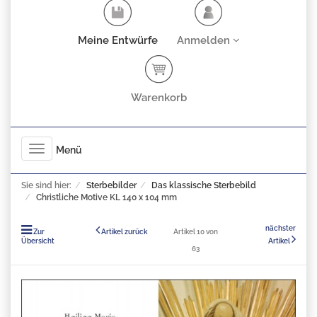
Meine Entwürfe
Anmelden
Warenkorb
Toggle
Menü
navigation
Sie sind hier:
Sterbebilder
Das klassische Sterbebild
Christliche Motive KL 140 x 104 mm
nächster
Zur
Artikel zurück
Artikel 10 von
Übersicht
Artikel
63