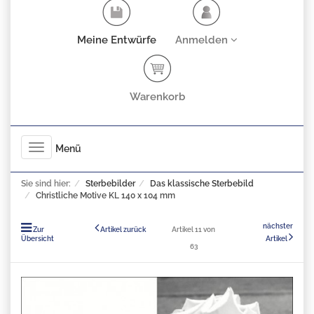
Meine Entwürfe
Anmelden
Warenkorb
Toggle
Menü
navigation
Sie sind hier:
Sterbebilder
Das klassische Sterbebild
Christliche Motive KL 140 x 104 mm
nächster
Zur
Artikel zurück
Artikel 11 von
Übersicht
Artikel
63