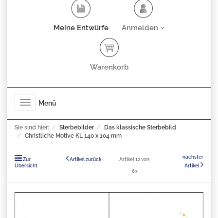
Meine Entwürfe
Anmelden
Warenkorb
Toggle
Menü
navigation
Sie sind hier:
Sterbebilder
Das klassische Sterbebild
Christliche Motive KL 140 x 104 mm
nächster
Zur
Artikel zurück
Artikel 12 von
Übersicht
Artikel
63